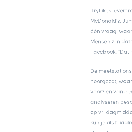
TryLikes levert 
McDonald’s, Jumb
één vraag, waar
Mensen zijn da
Facebook. “Dat 
De meetstations
neergezet, waarn
voorzien van een
analyseren besch
op vrijdagmiddag
kun je als filia