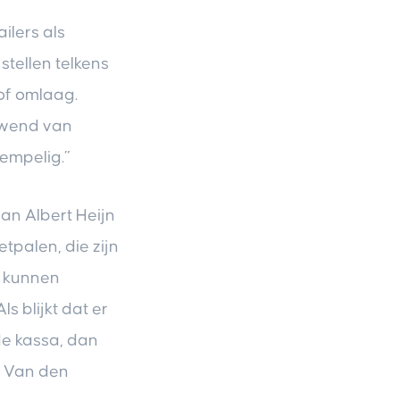
ilers als
stellen telkens
of omlaag.
ewend van
empelig.”
an Albert Heijn
etpalen, die zijn
e kunnen
s blijkt dat er
de kassa, dan
s Van den