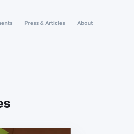
ments
Press & Articles
About
es