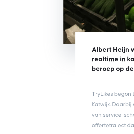
Albert Heijn
realtime in 
beroep op de
TryLikes begon t
Katwijk. Daarbi
van service, sc
offertetraject d