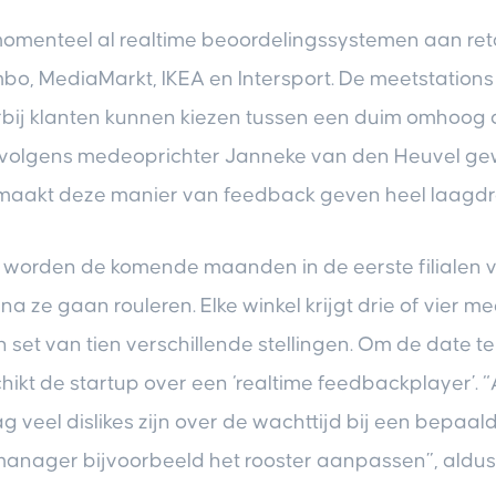
momenteel al realtime beoordelingssystemen aan reta
o, MediaMarkt, IKEA en Intersport. De meetstations 
bij klanten kunnen kiezen tussen een duim omhoog 
t volgens medeoprichter Janneke van den Heuvel g
maakt deze manier van feedback geven heel laagdr
 worden de komende maanden in de eerste filialen v
a ze gaan rouleren. Elke winkel krijgt drie of vier me
 set van tien verschillende stellingen. Om de date t
ikt de startup over een ‘realtime feedbackplayer’. “Al
 veel dislikes zijn over de wachttijd bij een bepaal
almanager bijvoorbeeld het rooster aanpassen”, aldu