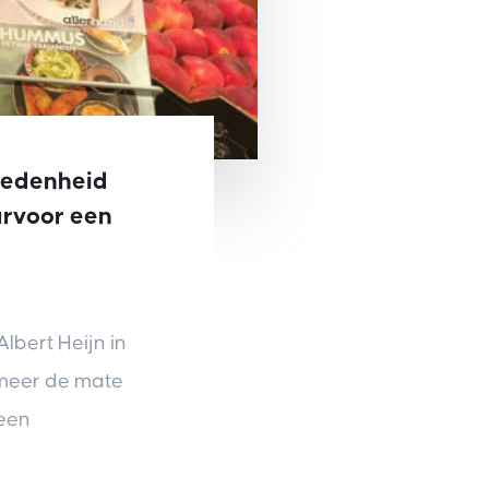
vredenheid
arvoor een
lbert Heijn in
 meer de mate
 een