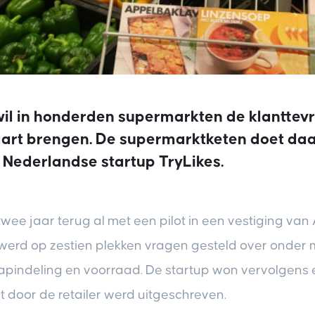
 wil in honderden supermarkten de klantte
kaart brengen. De supermarktketen doet da
 Nederlandse startup TryLikes.
wee jaar terug al met een pilot in een vestiging van A
j werd op zestien plekken vragen gesteld over onder
hapindeling en voorraad. De startup won vervolgens
at door de retailer werd uitgeschreven.