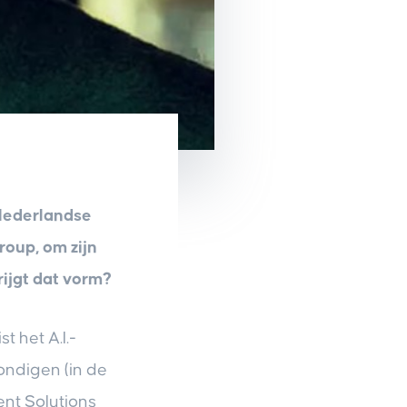
 Nederlandse
oup, om zijn
rijgt dat vorm?
 het A.I.-
ondigen (in de
nt Solutions