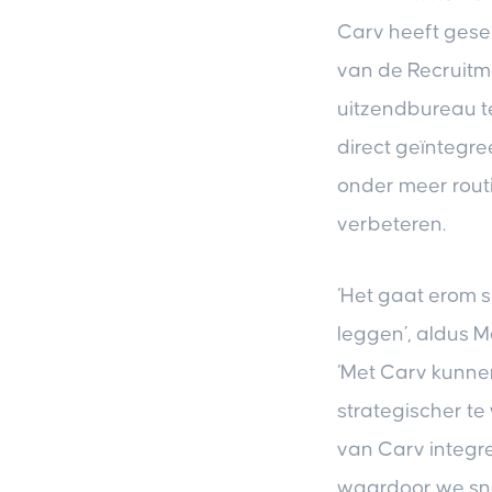
Carv heeft gese
van de Recruitme
uitzendbureau t
direct geïntegr
onder meer rout
verbeteren.
‘Het gaat erom 
leggen’, aldus 
‘Met Carv kunnen
strategischer t
van Carv integr
waardoor we sne