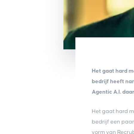
Het gaat hard m
bedrijf heeft n
Agentic A.I. daar
Het gaat hard me
bedrijf een paa
vorm van Recrub