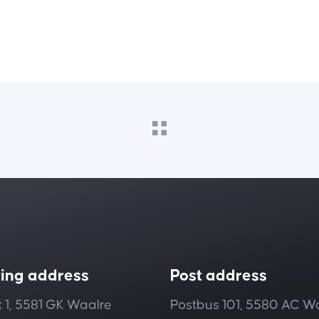
ting address
Post address
 1, 5581 GK Waalre
Postbus 101, 5580 AC W