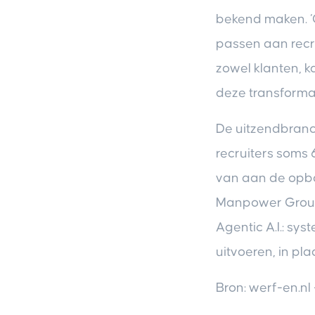
bekend maken. ‘
passen aan recru
zowel klanten, k
deze transformat
De uitzendbranc
recruiters soms 
van aan de opbo
Manpower Group 
Agentic A.I.: s
uitvoeren, in pl
Bron: werf-en.nl