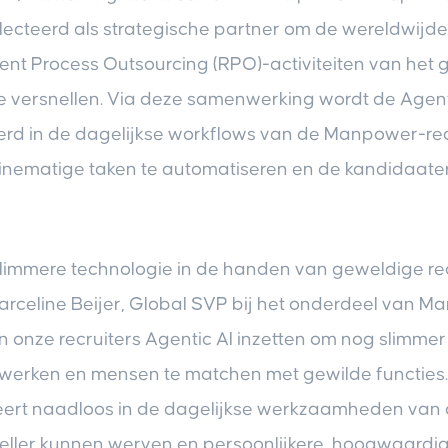
lecteerd als strategische partner om de wereldwijde
nt Process Outsourcing (RPO)-activiteiten van het 
e versnellen. Via deze samenwerking wordt de Agent
eerd in de dagelijkse workflows van de Manpower-re
inematige taken te automatiseren en de kandidaater
slimmere technologie in de handen van geweldige rec
Marceline Beijer, Global SVP bij het onderdeel van 
 onze recruiters Agentic AI inzetten om nog slimmer
e werken en mensen te matchen met gewilde functies
eert naadloos in de dagelijkse werkzaamheden van o
ller kunnen werven en persoonlijkere, hoogwaardi