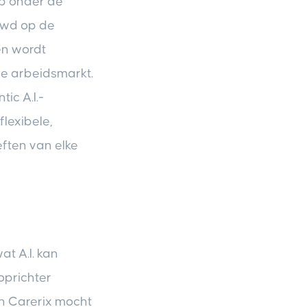
p onder de
uwd op de
en wordt
de arbeidsmarkt.
ic A.I.-
lexibele,
ften van elke
t A.I. kan
oprichter
en Carerix mocht