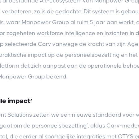
t al bestaande A.I.-ecosysteem van Manpower Grou
rbeteren, zo is de gedachte. Dit systeem is gebo
s, waar Manpower Group al ruim 5 jaar aan werkt, 
r zogeheten workforce intelligence en inzichten in 
selecteerde Carv vanwege de kracht van zijn Agent
praktische impact op de personeelsbezetting en het f
platform dat zich aanpast aan de operationele behoe
t Manpower Group bekend.
le impact’
nt Solutions zetten we een nieuwe standaard voor wa
t gaat om de personeelsbezetting’, aldus Carv-mede
to), die eerder al soortgelijke integraties met OTYS 