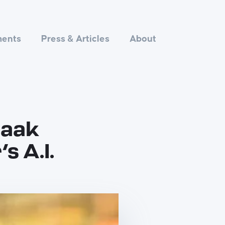
ments
Press & Articles
About
raak
s A.I.