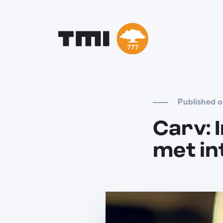
Published o
Carv: 
met in