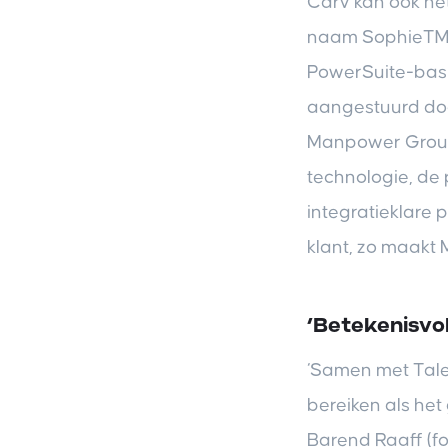
Carv kan ook he
naam Sophie™ ve
PowerSuite-basi
aangestuurd doo
Manpower Group 
technologie, de 
integratieklare 
klant, zo maak
‘Betekenisvol
‘Samen met Tale
bereiken als he
Barend Raaff (fo