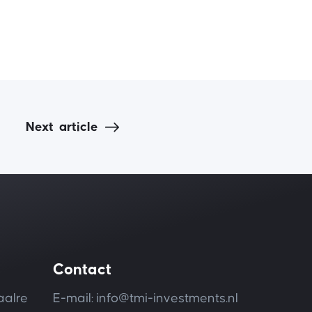
Next
article
Contact
aalre
E-mail: info@tmi-investments.nl