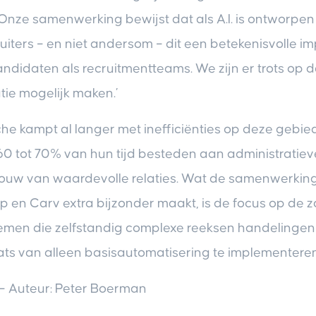
Onze samenwerking bewijst dat als A.I. is ontworpen
iters – en niet andersom – dit een betekenisvolle i
andidaten als recruitmentteams. We zijn er trots op
ie mogelijk maken.’
he kampt al langer met inefficiënties op deze gebie
60 tot 70% van hun tijd besteden aan administratieve
uw van waardevolle relaties. Wat de samenwerking
en Carv extra bijzonder maakt, is de focus op de 
ystemen die zelfstandig complexe reeksen handelinge
aats van alleen basisautomatisering te implementeren
 – Auteur: Peter Boerman