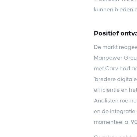
kunnen bieden a
Positief ont
De markt reagee
Manpower Group
met Carv had aa
‘bredere digital
efficiëntie en he
Analisten roeme
en de integrati
momenteel al 90