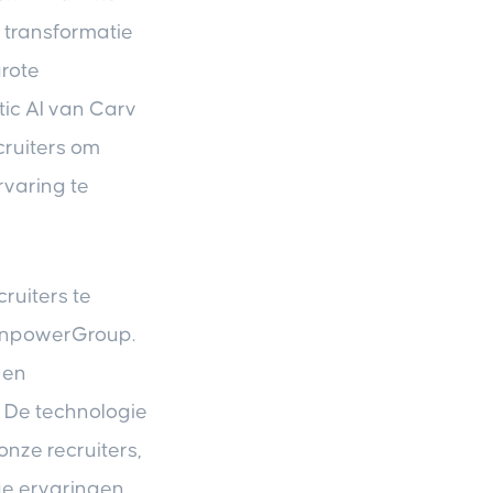
 transformatie
grote
ic AI van Carv
cruiters om
varing te
ruiters te
ManpowerGroup.
 en
. De technologie
nze recruiters,
ge ervaringen