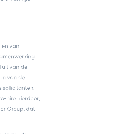
elen van
 samenwerking
 uit van de
ren van de
 sollicitanten.
-hire hierdoor,
er Group, dat