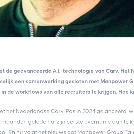
et de geavanceerde A.I.-technologie van Carv. Het
amelijk een samenwerking gesloten met Manpower Gr
 in de workflows van alle recruiters te krijgen. Hoe k
t het Nederlandse Carv. Pas in 2024 gelanceerd, wist
r maanden geleden al zijn eerste overname aan te k
o). En nu volgt het nieuws dat Manpower Group Tale