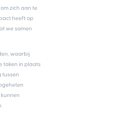
 om zich aan te
mpact heeft op
 dat we samen
den, waarbij
 taken in plaats
 tussen
zogeheten
n kunnen
.