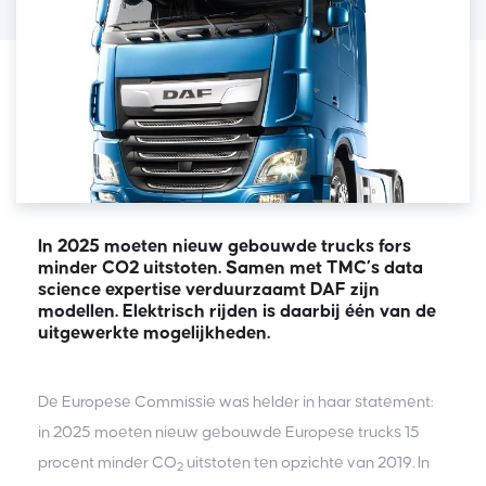
In 2025 moeten nieuw gebouwde trucks fors
minder CO2 uitstoten. Samen met TMC’s data
science expertise verduurzaamt DAF zijn
modellen. Elektrisch rijden is daarbij één van de
uitgewerkte mogelijkheden.
De Europese Commissie was helder in haar statement:
in 2025 moeten nieuw gebouwde Europese trucks 15
procent minder CO
uitstoten ten opzichte van 2019. In
2