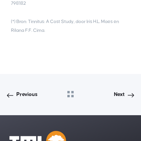
798182
(*) Bron: Tinnitus: A Cost Study, door Iris H.L. Maes en
Rilana F.F. Cima.
Previous
Next