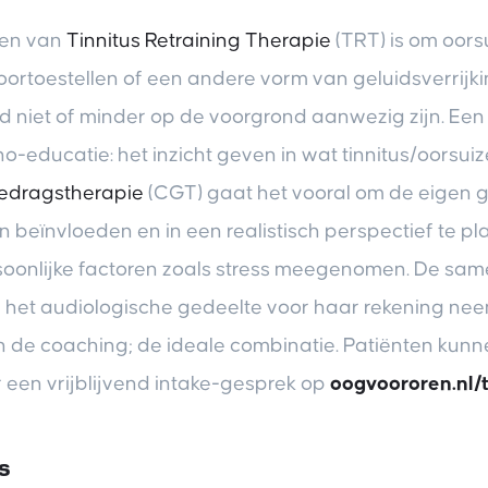
len van
Tinnitus Retraining Therapie
(TRT) is om oors
oortoestellen of een andere vorm van geluidsverrijki
uid niet of minder op de voorgrond aanwezig zijn. Ee
o-educatie: het inzicht geven in wat tinnitus/oorsuize
edragstherapie
(CGT) gaat het vooral om de eigen 
en beïnvloeden en in een realistisch perspectief te pl
oonlijke factoren zoals stress meegenomen. De sa
s het audiologische gedeelte voor haar rekening nee
n de coaching; de ideale combinatie. Patiënten kunn
een vrijblijvend intake-gesprek op
oogvoororen.nl/t
s