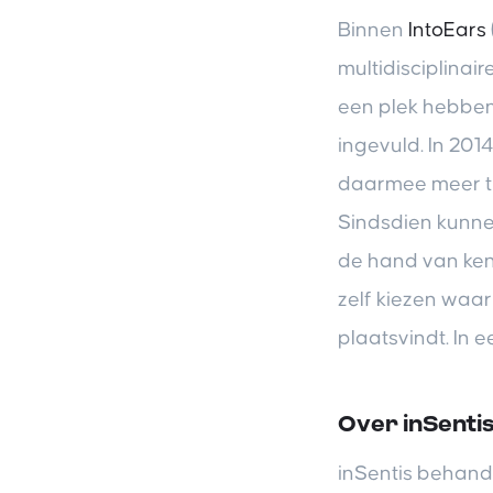
Binnen
IntoEars
multidisciplina
een plek hebben.
ingevuld. In 201
daarmee meer tr
Sindsdien kunne
de hand van kenm
zelf kiezen waar
plaatsvindt. In e
Over inSenti
inSentis behand