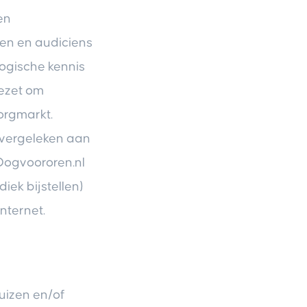
en
gen en audiciens
logische kennis
zet om
orgmarkt.
 vergeleken aan
 Oogvoororen.nl
iek bijstellen)
nternet.
uizen en/of