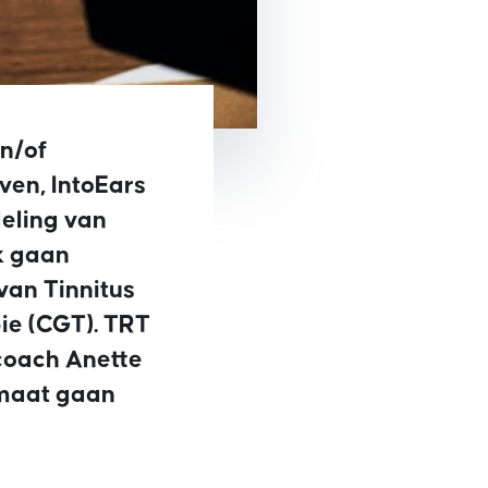
n/of
ven, IntoEars
deling van
k gaan
van Tinnitus
ie (CGT). TRT
-coach Anette
 maat gaan