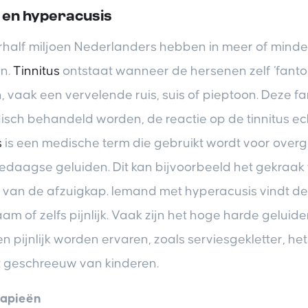
s en hyperacusis
alf miljoen Nederlanders hebben in meer of minder
en.
Tinnitus
ontstaat wanneer de hersenen zelf ‘fant
vaak een vervelende ruis, suis of pieptoon. Deze 
isch behandeld worden, de reactie op de tinnitus ec
s
is een medische term die gebruikt wordt voor over
ledaagse geluiden. Dit kan bijvoorbeeld het gekraak
id van de afzuigkap. Iemand met hyperacusis vindt d
 of zelfs pijnlijk. Vaak zijn het hoge harde geluide
pijnlijk worden ervaren, zoals serviesgekletter, he
t geschreeuw van kinderen.
rapieën