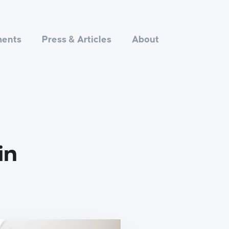
ments
Press & Articles
About
in