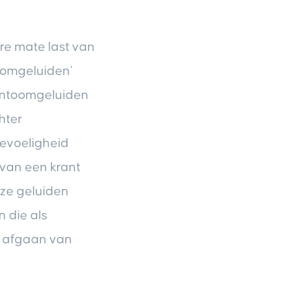
e mate last van
oomgeluiden’
fantoomgeluiden
hter
gevoeligheid
 van een krant
eze geluiden
n die als
t afgaan van