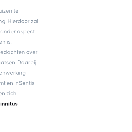
uizen te
ng. Hierdoor zal
n ander aspect
n is.
gedachten over
aatsen. Daarbij
menwerking
mt en inSentis
en zich
innitus