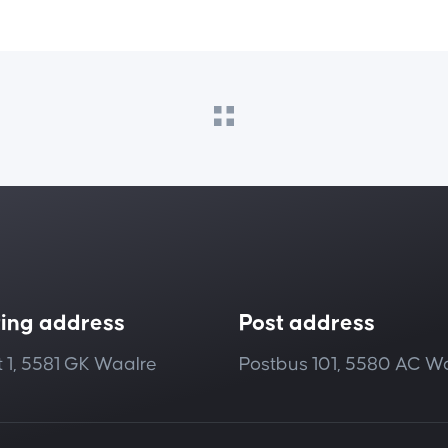
ting address
Post address
 1, 5581 GK Waalre
Postbus 101, 5580 AC W