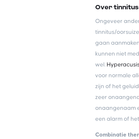
Over tinnitu
Ongeveer anderh
tinnitus/oorsuiz
gaan aanmaken, 
kunnen niet med
wel.
Hyperacusi
voor normale al
zijn of het gelu
zeer onaangenaam
onaangenaam en 
een alarm of he
Combinatie the