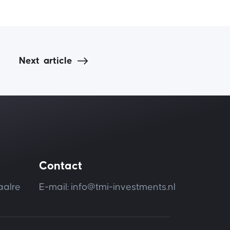
Next
article
Contact
aalre
E-mail: info@tmi-investments.nl