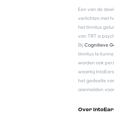
Een van de doe
verlichten met h
het tinnitus gel
van TRT is psych
Bij
Cognitieve G
tinnitus te kunn
worden ook pers
waarbij IntoEar
het gedeelte va
aanmelden voor 
Over IntoEar