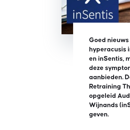
Goed nieuws 
hyperacusis i
en inSentis, 
deze symptom
aanbieden. De
Retraining T
opgeleid Audi
Wijnands (in
geven.