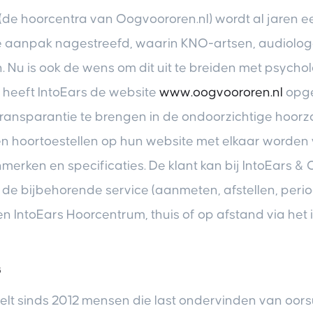
(de hoorcentra van Oogvoororen.nl) wordt al jaren e
ire aanpak nagestreefd, waarin KNO-artsen, audiolo
 Nu is ook de wens om dit uit te breiden met psycho
4 heeft IntoEars de website
www.oogvoororen.nl
opge
ansparantie te brengen in de ondoorzichtige hoorz
n hoortoestellen op hun website met elkaar worden
erken en specificaties. De klant kan bij IntoEars &
 de bijbehorende service (aanmeten, afstellen, period
en IntoEars Hoorcentrum, thuis of op afstand via het i
s
elt sinds 2012 mensen die last ondervinden van oors