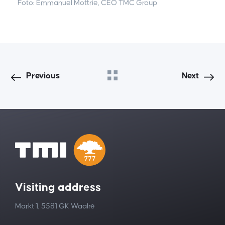
Foto: Emmanuel Mottrie, CEO TMC Group
Previous
Next
Visiting address
Markt 1, 5581 GK Waalre