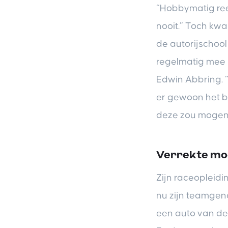
“Hobbymatig ree
nooit.” Toch kw
de autorijschool
regelmatig mee 
Edwin Abbring. “
er gewoon het bud
deze zou mogen 
Verrekte moe
Zijn raceopleidi
nu zijn teamgen
een auto van de