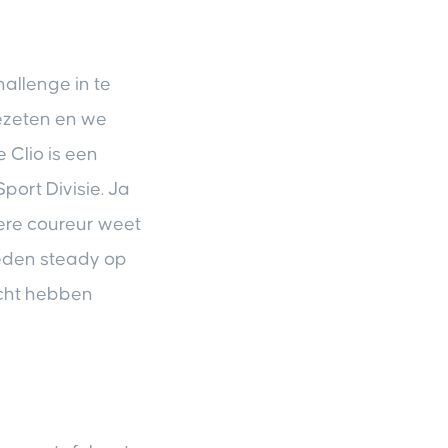
hallenge in te
gezeten en we
Clio is een
port Divisie. Ja
dere coureur weet
 reden steady op
lecht hebben