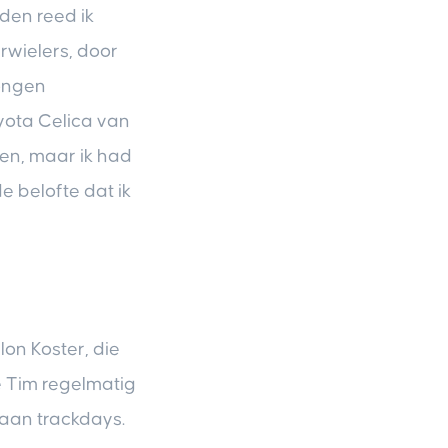
den reed ik
rwielers, door
jongen
yota Celica van
ten, maar ik had
e belofte dat ik
lon Koster, die
e Tim regelmatig
aan trackdays.