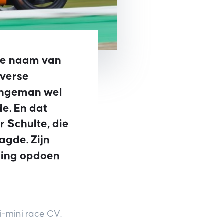
 de naam van
iverse
jongeman wel
de. En dat
 Schulte, die
agde. Zijn
aring opdoen
ni-mini race CV.