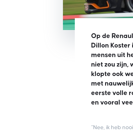
Op de Renaul
Dillon Koster
mensen uit h
niet zou zijn
klopte ook we
met nauwelijk
eerste volle 
en vooral veel
“Nee, ik heb nooi