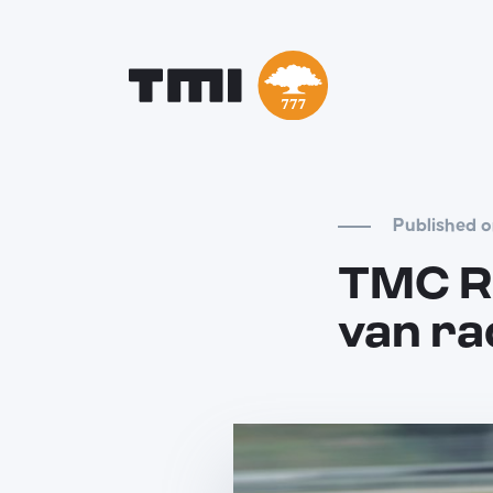
Published o
TMC Ra
van ra