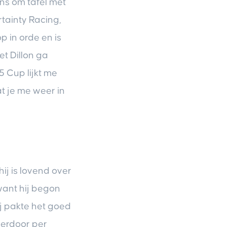
ens om tafel met
ertainty Racing,
 in orde en is
et Dillon ga
5 Cup lijkt me
t je me weer in
ij is lovend over
want hij begon
ij pakte het goed
hierdoor per