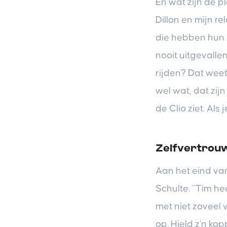
En wat zijn de p
Dillon en mijn re
die hebben hun z
nooit uitgevalle
rijden? Dat weet
wel wat, dat zi
de Clio ziet. Al
Zelfvertrou
Aan het eind van
Schulte. “Tim he
met niet zoveel 
op. Hield z’n kop