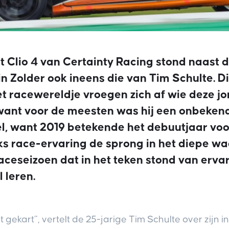
t Clio 4 van Certainty Racing stond naast
 in Zolder ook ineens die van Tim Schulte. D
et racewereldje vroegen zich af wie deze 
, want voor de meesten was hij een onbeken
l, want 2019 betekende het debuutjaar voor
s race-ervaring de sprong in het diepe wa
raceseizoen dat in het teken stond van erv
 leren.
t gekart”, vertelt de 25-jarige Tim Schulte over zijn i