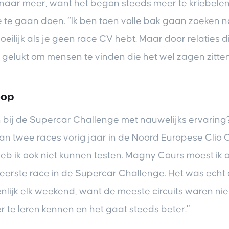
naar meer, want het begon steeds meer te kriebele
 te gaan doen. “Ik ben toen volle bak gaan zoeken 
oeilijk als je geen race CV hebt. Maar door relaties d
h gelukt om mensen te vinden die het wel zagen zitten
oop
n bij de Supercar Challenge met nauwelijks ervaring
n twee races vorig jaar in de Noord Europese Clio C
eb ik ook niet kunnen testen. Magny Cours moest ik 
 eerste race in de Supercar Challenge. Het was ech
nlijk elk weekend, want de meeste circuits waren nie
r te leren kennen en het gaat steeds beter.”