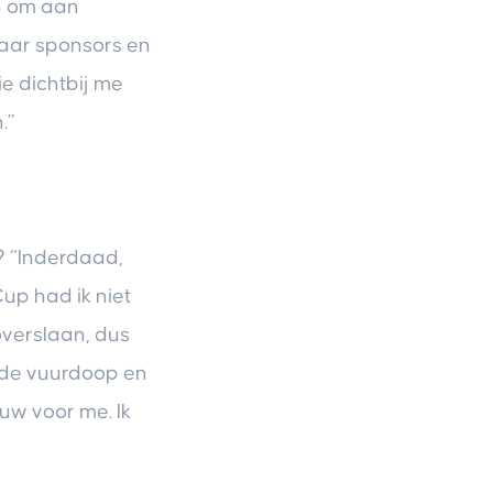
n om aan
naar sponsors en
ie dichtbij me
.”
? “Inderdaad,
up had ik niet
overslaan, dus
t de vuurdoop en
uw voor me. Ik