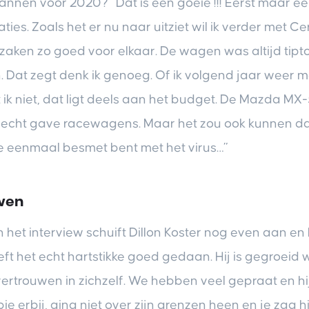
lannen voor 2020? “Dat is een goeie !!! Eerst maar e
laties. Zoals het er nu naar uitziet wil ik verder met C
aken zo goed voor elkaar. De wagen was altijd tiptop
n. Dat zegt denk ik genoeg. Of ik volgend jaar weer m
 ik niet, dat ligt deels aan het budget. De Mazda MX-
jn echt gave racewagens. Maar het zou ook kunnen da
s je eenmaal besmet bent met het virus…”
wen
 het interview schuift Dillon Koster nog even aan en h
eft het echt hartstikke goed gedaan. Hij is gegroeid 
vertrouwen in zichzelf. We hebben veel gepraat en h
pie erbij, ging niet over zijn grenzen heen en je zag 