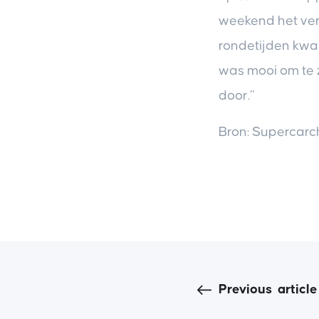
weekend het vert
rondetijden kwam
was mooi om te z
door.”
Bron: Supercarch
Previous
article